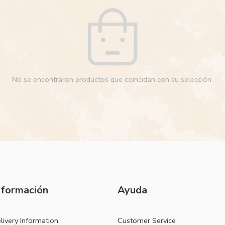
No se encontraron productos que coincidan con su selección.
nformación
Ayuda
livery Information
Customer Service