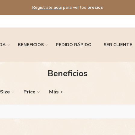
Registrate aqui
para ver los
precios
DA
BENEFICIOS
PEDIDO RÁPIDO
SER CLIENTE
Beneficios
Size
Price
Más +