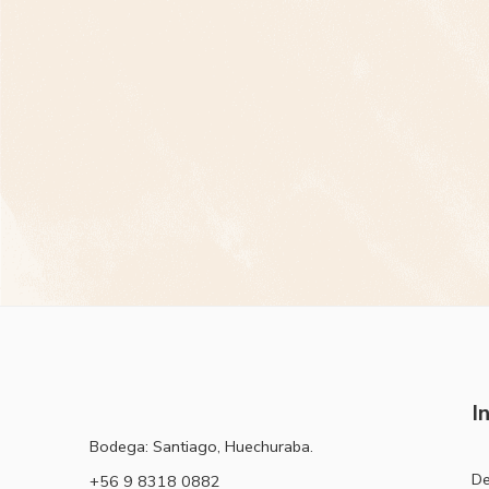
I
Bodega: Santiago, Huechuraba.
De
‭+56 9 8318 0882‬