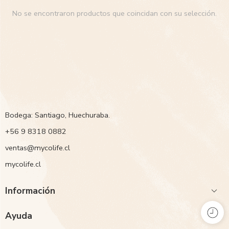
No se encontraron productos que coincidan con su selección.
Bodega: Santiago, Huechuraba.
‭+56 9 8318 0882‬
ventas@mycolife.cl
mycolife.cl
Información
Ayuda