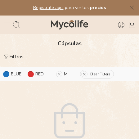
Registrate aqui
para ver los
precios
Cápsulas
Filtros
BLUE
RED
M
Clear Filters