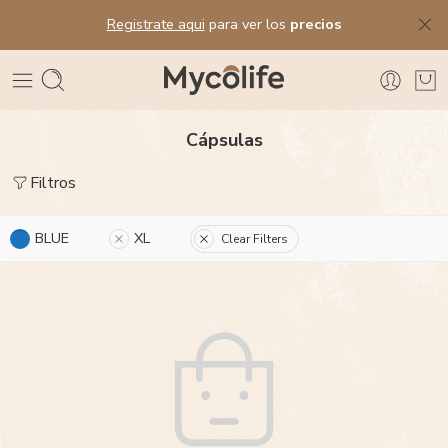
Registrate aqui
para ver los
precios
Cápsulas
Filtros
BLUE
XL
Clear Filters