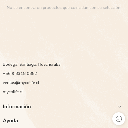
No se encontraron productos que coincidan con su selección.
Bodega: Santiago, Huechuraba.
‭+56 9 8318 0882‬
ventas@mycolife.cl
mycolife.cl
Información
Ayuda