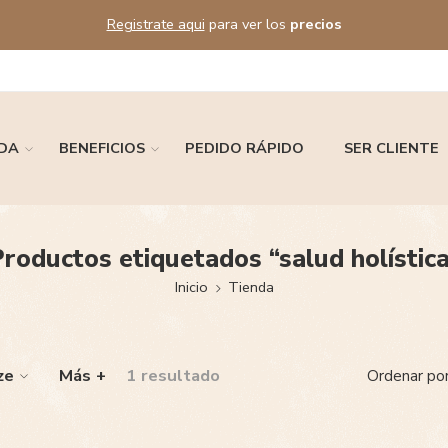
Registrate aqui
para ver los
precios
DA
BENEFICIOS
PEDIDO RÁPIDO
SER CLIENTE
roductos etiquetados “salud holístic
Inicio
Tienda
ze
Más +
1 resultado
Ordenar po