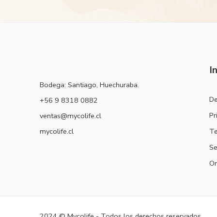
I
Bodega: Santiago, Huechuraba.
De
‭+56 9 8318 0882‬
Pr
ventas@mycolife.cl
Te
mycolife.cl
Se
Or
2024 © Mycolife - Todos los derechos reservados