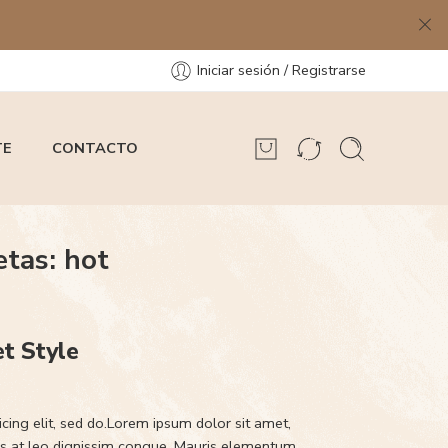
Iniciar sesión / Registrarse
TE
CONTACTO
etas:
hot
et Style
cing elit, sed do.Lorem ipsum dolor sit amet,
rus at leo dignissim congue. Mauris elementum