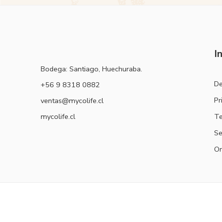
I
Bodega: Santiago, Huechuraba.
De
‭+56 9 8318 0882‬
Pr
ventas@mycolife.cl
Te
mycolife.cl
Se
Or
2024 © Mycolife - Todos los derechos reservados