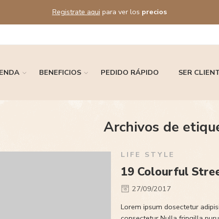
Registrate aqui
para ver los
precios
IENDA
BENEFICIOS
PEDIDO RÁPIDO
SER CLIEN
Archivos de etiqu
LIFE STYLE
19 Colourful Stre
27/09/2017
Lorem ipsum dosectetur adipisi
consectetur Nulla fringilla pu