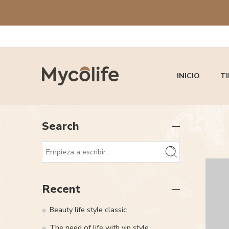
INICIO
T
Search
Recent
Beauty life style classic
The need of life with vip style