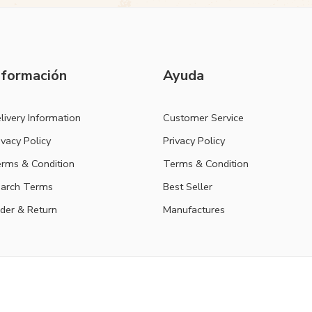
nformación
Ayuda
livery Information
Customer Service
ivacy Policy
Privacy Policy
rms & Condition
Terms & Condition
arch Terms
Best Seller
der & Return
Manufactures
Customer Service
Privacy P